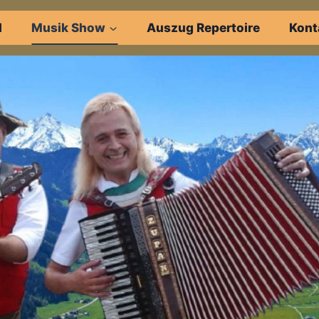
d
Musik Show
Auszug Repertoire
Kont